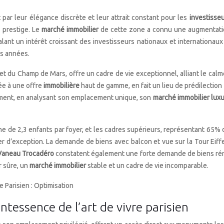
 par leur élégance discrète et leur attrait constant pour les
investisse
 prestige. Le
marché immobilier
de cette zone a connu une augmentatio
ant un intérêt croissant des investisseurs nationaux et internationaux
s années.
t du Champ de Mars, offre un cadre de vie exceptionnel, alliant le calm
uée à une offre
immobilière
haut de gamme, en fait un lieu de prédilectio
ouement, en analysant son emplacement unique, son
marché immobilier lu
 de 2,3 enfants par foyer, et les cadres supérieurs, représentant 65% de
er d’exception. La demande de biens avec balcon et vue sur la Tour Eif
 Vaneau Trocadéro
constatent également une forte demande de biens rén
r sûre, un
marché immobilier
stable et un cadre de vie incomparable.
 Parisien : Optimisation
tessence de l’art de vivre parisien