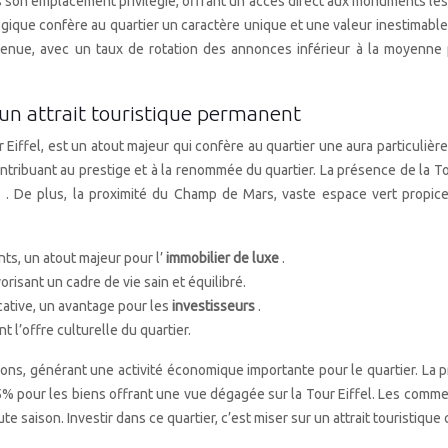
s son emplacement privilégié, offrant un accès direct aux monuments les
ique confère au quartier un caractère unique et une valeur inestimable,
enue, avec un taux de rotation des annonces inférieur à la moyenne p
n attrait touristique permanent
r Eiffel, est un atout majeur qui confère au quartier une aura particuli
contribuant au prestige et à la renommée du quartier. La présence de la To
o
. De plus, la proximité du Champ de Mars, vaste espace vert propice 
s, un atout majeur pour l’
immobilier de luxe
.
orisant un cadre de vie sain et équilibré.
cative, un avantage pour les
investisseurs
.
 l’offre culturelle du quartier.
lions, générant une activité économique importante pour le quartier. L
5% pour les biens offrant une vue dégagée sur la Tour Eiffel. Les comme
 saison. Investir dans ce quartier, c’est miser sur un attrait touristiqu