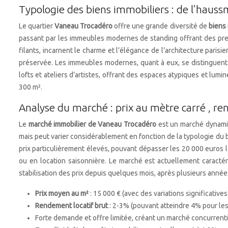
Typologie des biens immobiliers : de l’hau
Le quartier
Vaneau Trocadéro
offre une grande diversité de
biens
passant par les immeubles modernes de standing offrant des pre
filants, incarnent le charme et l’élégance de l’architecture parisi
préservée. Les immeubles modernes, quant à eux, se distinguent 
lofts et ateliers d’artistes, offrant des espaces atypiques et lu
300 m².
Analyse du marché : prix au mètre carré , re
Le
marché immobilier de Vaneau Trocadéro
est un marché dynami
mais peut varier considérablement en fonction de la typologie du 
prix particulièrement élevés, pouvant dépasser les 20 000 euros 
ou en location saisonnière. Le marché est actuellement caractér
stabilisation des prix depuis quelques mois, après plusieurs année
Prix moyen au m²
: 15 000 € (avec des variations significative
Rendement locatif brut
: 2-3% (pouvant atteindre 4% pour le
Forte demande et offre limitée, créant un marché concurrenti