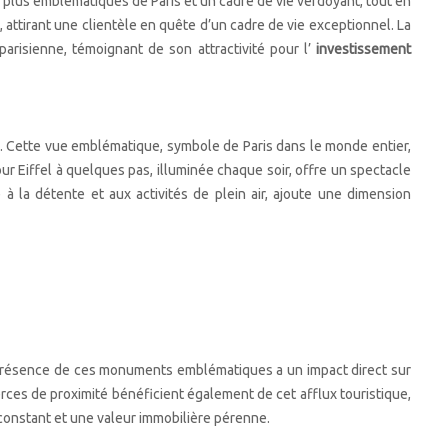
 plus emblématiques de Paris et un cadre de vie verdoyant, tout en
 attirant une clientèle en quête d’un cadre de vie exceptionnel. La
arisienne, témoignant de son attractivité pour l’
investissement
ère. Cette vue emblématique, symbole de Paris dans le monde entier,
ur Eiffel à quelques pas, illuminée chaque soir, offre un spectacle
à la détente et aux activités de plein air, ajoute une dimension
a présence de ces monuments emblématiques a un impact direct sur
rces de proximité bénéficient également de cet afflux touristique,
e constant et une valeur immobilière pérenne.