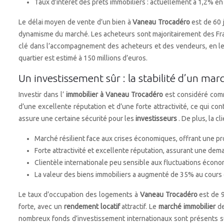
Taux d’intérêt des prêts immobiliers : actuellement à 1,2% e
Le délai moyen de vente d’un bien à
Vaneau Trocadéro
est de 60 
dynamisme du marché. Les acheteurs sont majoritairement des Fra
clé dans l’accompagnement des acheteurs et des vendeurs, en leu
quartier est estimé à 150 millions d’euros.
Un investissement sûr : la stabilité d’un mar
Investir dans l’
immobilier à Vaneau Trocadéro
est considéré comm
d’une excellente réputation et d’une forte attractivité, ce qui con
assure une certaine sécurité pour les
investisseurs
. De plus, la c
Marché résilient face aux crises économiques, offrant une prot
Forte attractivité et excellente réputation, assurant une de
Clientèle internationale peu sensible aux fluctuations économ
La valeur des biens immobiliers a augmenté de 35% au cours 
Le taux d’occupation des logements à
Vaneau Trocadéro
est de 
forte, avec un
rendement locatif
attractif. Le
marché immobilier
de
nombreux fonds d’investissement internationaux sont présents su