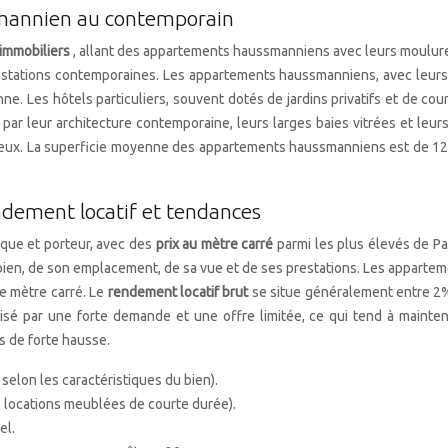
ssmannien au contemporain
 immobiliers
, allant des appartements haussmanniens avec leurs moulures
stations contemporaines. Les appartements haussmanniens, avec leurs h
enne. Les hôtels particuliers, souvent dotés de jardins privatifs et de cou
par leur architecture contemporaine, leurs larges baies vitrées et le
mineux. La superficie moyenne des appartements haussmanniens est de 12
ndement locatif et tendances
que et porteur, avec des
prix au mètre carré
parmi les plus élevés de Pa
bien, de son emplacement, de sa vue et de ses prestations. Les appartem
le mètre carré. Le
rendement locatif brut
se situe généralement entre 2%
isé par une forte demande et une offre limitée, ce qui tend à mainte
s de forte hausse.
s selon les caractéristiques du bien).
s locations meublées de courte durée).
el.