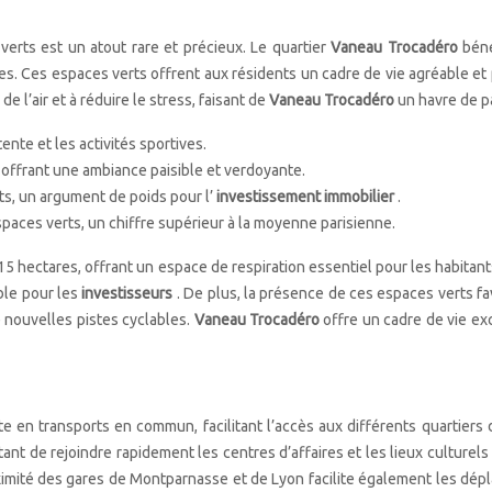
rts est un atout rare et précieux. Le quartier
Vaneau Trocadéro
béné
 Ces espaces verts offrent aux résidents un cadre de vie agréable et pai
 l’air et à réduire le stress, faisant de
Vaneau Trocadéro
un havre de pa
nte et les activités sportives.
 offrant une ambiance paisible et verdoyante.
ents, un argument de poids pour l’
investissement immobilier
.
paces verts, un chiffre supérieur à la moyenne parisienne.
15 hectares, offrant un espace de respiration essentiel pour les habita
ble pour les
investisseurs
. De plus, la présence de ces espaces verts fa
 nouvelles pistes cyclables.
Vaneau Trocadéro
offre un cadre de vie ex
e en transports en commun, facilitant l’accès aux différents quartiers d
nt de rejoindre rapidement les centres d’affaires et les lieux culturels
oximité des gares de Montparnasse et de Lyon facilite également les dépl