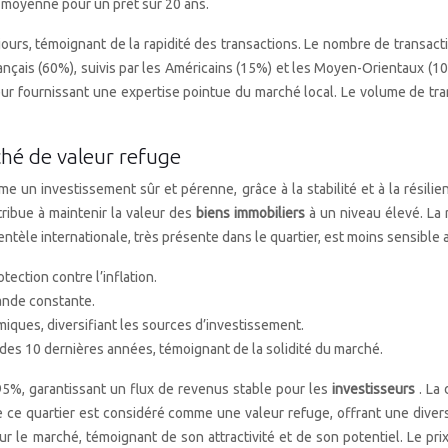
n moyenne pour un prêt sur 20 ans.
jours, témoignant de la rapidité des transactions. Le nombre de transac
nçais (60%), suivis par les Américains (15%) et les Moyen-Orientaux (1
r fournissant une expertise pointue du marché local. Le volume de tra
ché de valeur refuge
e un investissement sûr et pérenne, grâce à la stabilité et à la résili
tribue à maintenir la valeur des
biens immobiliers
à un niveau élevé. La
lientèle internationale, très présente dans le quartier, est moins sensibl
ection contre l’inflation.
mande constante.
iques, diversifiant les sources d’investissement.
des 10 dernières années, témoignant de la solidité du marché.
95%, garantissant un flux de revenus stable pour les
investisseurs
. La
 ce quartier est considéré comme une valeur refuge, offrant une divers
r le marché, témoignant de son attractivité et de son potentiel. Le pr