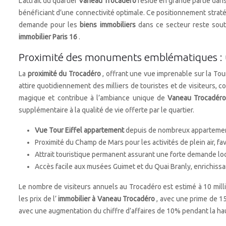
L’attrait du quartier
Vaneau Trocadéro
réside en grande partie dan
bénéficiant d’une connectivité optimale. Ce positionnement stratég
demande pour les
biens immobiliers
dans ce secteur reste sout
immobilier Paris 16
.
Proximité des monuments emblématiques : u
La
proximité du Trocadéro
, offrant une vue imprenable sur la Tou
attire quotidiennement des milliers de touristes et de visiteurs, 
magique et contribue à l’ambiance unique de
Vaneau Trocadér
supplémentaire à la qualité de vie offerte par le quartier.
Vue Tour Eiffel appartement
depuis de nombreux appartement
Proximité du Champ de Mars pour les activités de plein air, fav
Attrait touristique permanent assurant une forte demande lo
Accès facile aux musées Guimet et du Quai Branly, enrichissant
Le nombre de visiteurs annuels au Trocadéro est estimé à 10 mil
les prix de l’
immobilier à Vaneau Trocadéro
, avec une prime de 1
avec une augmentation du chiffre d’affaires de 10% pendant la haute