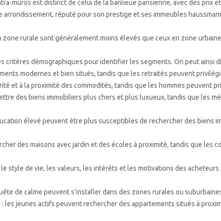
ntra-muros est distinct de celui de la banlieue parisienne, avec des prix e
6ème arrondissement, réputé pour son prestige et ses immeubles haussman
 en zone rurale sont généralement moins élevés que ceux en zone urbaine
s critères démographiques pour identifier les segments. On peut ainsi di
ments modernes et bien situés, tandis que les retraités peuvent privilég
rité et à la proximité des commodités, tandis que les hommes peuvent priv
tre des biens immobiliers plus chers et plus luxueux, tandis que les mé
ucation élevé peuvent être plus susceptibles de rechercher des biens imm
ercher des maisons avec jardin et des écoles à proximité, tandis que les
e style de vie, les valeurs, les intérêts et les motivations des acheteur
 quête de calme peuvent s’installer dans des zones rurales ou suburbaine
les jeunes actifs peuvent rechercher des appartements situés à proximit