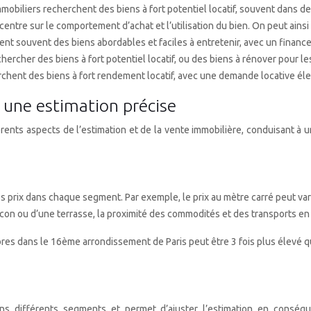
immobiliers recherchent des biens à fort potentiel locatif, souvent dans
ntre sur le comportement d’achat et l’utilisation du bien. On peut ainsi 
nt souvent des biens abordables et faciles à entretenir, avec un finance
chercher des biens à fort potentiel locatif, ou des biens à rénover pour l
herchent des biens à fort rendement locatif, avec une demande locative éle
 une estimation précise
ents aspects de l’estimation et de la vente immobilière, conduisant à u
es prix dans chaque segment. Par exemple, le prix au mètre carré peut v
lcon ou d’une terrasse, la proximité des commodités et des transports 
res dans le 16ème arrondissement de Paris peut être 3 fois plus élevé q
dans différents segments et permet d’ajuster l’estimation en consé