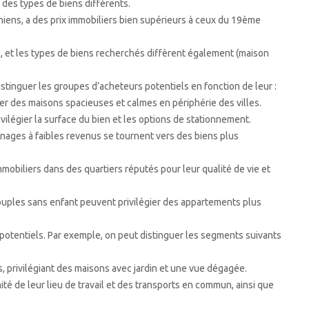
t des types de biens différents.
niens, a des prix immobiliers bien supérieurs à ceux du 19ème
, et les types de biens recherchés diffèrent également (maison
stinguer les groupes d’acheteurs potentiels en fonction de leur :
ier des maisons spacieuses et calmes en périphérie des villes.
ilégier la surface du bien et les options de stationnement.
nages à faibles revenus se tournent vers des biens plus
obiliers dans des quartiers réputés pour leur qualité de vie et
 couples sans enfant peuvent privilégier des appartements plus
s potentiels. Par exemple, on peut distinguer les segments suivants
s, privilégiant des maisons avec jardin et une vue dégagée.
é de leur lieu de travail et des transports en commun, ainsi que