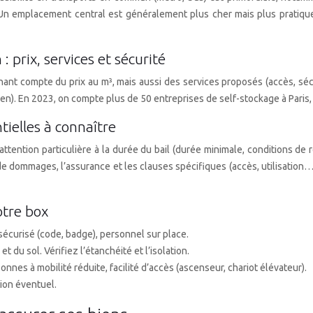
té. Un emplacement central est généralement plus cher mais plus prati
: prix, services et sécurité
nant compte du prix au m³, mais aussi des services proposés (accès, sécu
ien). En 2023, on compte plus de 50 entreprises de self-stockage à Paris,
tielles à connaître
attention particulière à la durée du bail (durée minimale, conditions de 
s de dommages, l’assurance et les clauses spécifiques (accès, utilisation
otre box
 sécurisé (code, badge), personnel sur place.
 du sol. Vérifiez l’étanchéité et l’isolation.
nnes à mobilité réduite, facilité d’accès (ascenseur, chariot élévateur).
tion éventuel.