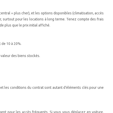
central = plus cher), et les options disponibles (climatisation, accès
r, surtout pour les locations à long terme. Tenez compte des frais
 plus que le prix initial affiché.
t de 10 à 20%.
 valeur des biens stockés.
x et les conditions du contrat sont autant d’éléments clés pour une
mment pour les accès fréquents. Si vous vous déplacez en voiture,