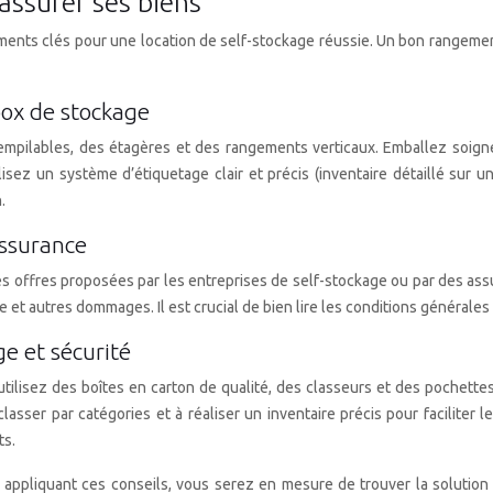
assurer ses biens
éléments clés pour une location de self-stockage réussie. Un bon rangem
ox de stockage
empilables, des étagères et des rangements verticaux. Emballez soign
ilisez un système d’étiquetage clair et précis (inventaire détaillé sur 
.
assurance
offres proposées par les entreprises de self-stockage ou par des assur
e et autres dommages. Il est crucial de bien lire les conditions générales
e et sécurité
 utilisez des boîtes en carton de qualité, des classeurs et des pochett
sser par catégories et à réaliser un inventaire précis pour faciliter l
ts.
n appliquant ces conseils, vous serez en mesure de trouver la solution