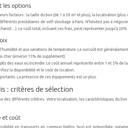
t les options
rs facteurs : la taille du box (de 1 à 30 m³ et plus), la localisation (plus 
ifférents prestataires de self-stockage à Paris. N’hésitez pas à négocie
chariot…). Le coût total, incluant ces frais, peut représenter jusqu’à 20% de
oix
à l’humidité et aux variations de température. Le surcoût est généralemen
lus cher (environ 15% de supplément).
gâts des eaux ou incendie. Le coût annuel représente entre 1 et 5% de la
fiez la disponibilité et le coût de location.
mportants. La présence de ces équipements est un plus.
s : critères de sélection
 des différents critères. Votre localisation, les caractéristiques du bo
é et coût
essibilité en transports en commun (métro, bus) est primordiale, nota