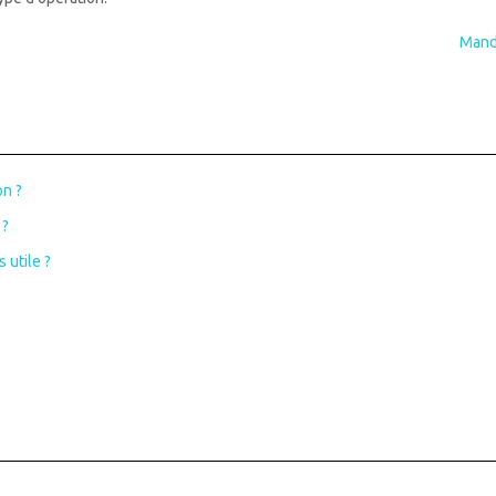
Manda
on ?
 ?
 utile ?