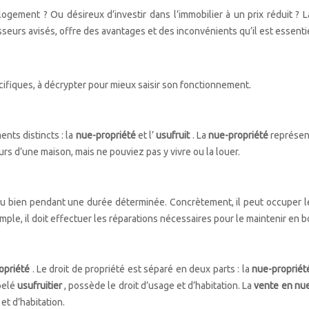
ogement ? Ou désireux d’investir dans l’immobilier à un prix réduit ? L
tisseurs avisés, offre des avantages et des inconvénients qu’il est essen
ifiques, à décrypter pour mieux saisir son fonctionnement.
ents distincts : la
nue-propriété
et l’
usufruit
. La
nue-propriété
représent
s d’une maison, mais ne pouviez pas y vivre ou la louer.
on du bien pendant une durée déterminée. Concrètement, il peut occuper le
ple, il doit effectuer les réparations nécessaires pour le maintenir en b
opriété
. Le droit de propriété est séparé en deux parts : la
nue-proprié
ppelé
usufruitier
, possède le droit d’usage et d’habitation. La
vente en nu
 et d’habitation.