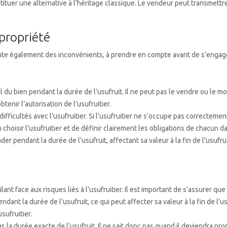
ituer une alternative à l’héritage classique. Le vendeur peut transmettre 
propriété
te également des inconvénients, à prendre en compte avant de s’engage
l du bien pendant la durée de l’usufruit. Il ne peut pas le vendre ou le mod
tenir l’autorisation de l’usufruitier.
de difficultés avec l’usufruitier. Si l’usufruitier ne s’occupe pas correctem
en choisir l’usufruitier et de définir clairement les obligations de chacun d
ader pendant la durée de l’usufruit, affectant sa valeur à la fin de l’usuf
lant face aux risques liés à l’usufruitier. Il est important de s’assurer que
ndant la durée de l’usufruit, ce qui peut affecter sa valeur à la fin de l’
sufruitier.
s la durée exacte de l’usufruit. Il ne sait donc pas quand il deviendra propr