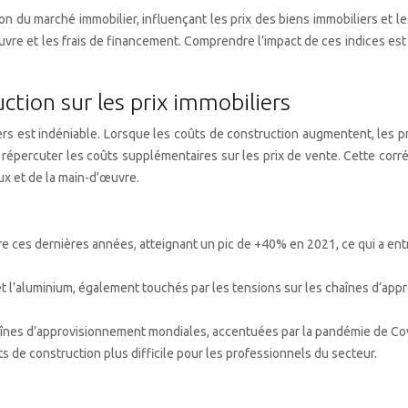
ion du marché immobilier, influençant les prix des biens immobiliers et l
œuvre et les frais de financement. Comprendre l’impact de ces indices est 
.
uction sur les prix immobiliers
liers est indéniable. Lorsque les coûts de construction augmentent, les
 répercuter les coûts supplémentaires sur les prix de vente. Cette corr
ux et de la main-d’œuvre.
re ces dernières années, atteignant un pic de +40% en 2021, ce qui a ent
t l’aluminium, également touchés par les tensions sur les chaînes d’app
aînes d’approvisionnement mondiales, accentuées par la pandémie de Covi
ts de construction plus difficile pour les professionnels du secteur.