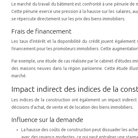
Le marché du travail du bâtiment est confronté à une pénurie de m
Cette pénurie exerce une pression à la hausse sur les salaires, a
se répercute directement sur les prix des biens immobiliers.
Frais de financement
Les taux d’intérêt et la disponibilité du crédit jouent égaleme
financement pour les promoteurs immobiliers. Cette augmentation se
Par exemple, une étude de cas réalisée par le cabinet d’études i
des maisons neuves dans la région parisienne. Cette étude illust
marché.
Impact indirect des indices de la con
Les indices de la construction ont également un impact indirect
décisions d’achat, de vente et de location des biens immobiliers.
Influence sur la demande
La hausse des coûts de construction peut dissuader les achete
avec des revenus modestes, ce qui peut entraîner une stagn