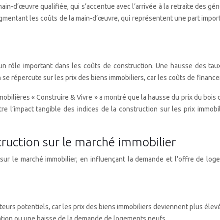
ain-d’œuvre qualifiée, qui s’accentue avec l’arrivée à la retraite des 
ugmentant les coûts de la main-d’œuvre, qui représentent une part import
nt un rôle important dans les coûts de construction. Une hausse des t
 répercute sur les prix des biens immobiliers, car les coûts de financem
mmobilières « Construire & Vivre » a montré que la hausse du prix du bo
re l’impact tangible des indices de la construction sur les prix immob
struction sur le marché immobilier
 sur le marché immobilier, en influençant la demande et l’offre de log
urs potentiels, car les prix des biens immobiliers deviennent plus élevés
ation ou une baisse de la demande de logements neufs.