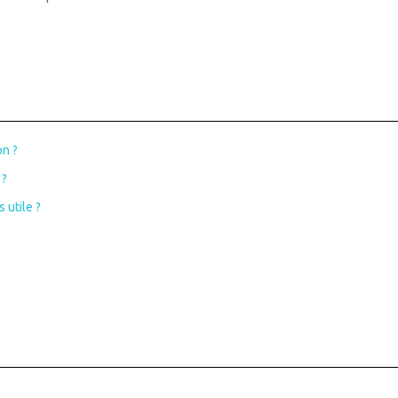
on ?
 ?
 utile ?