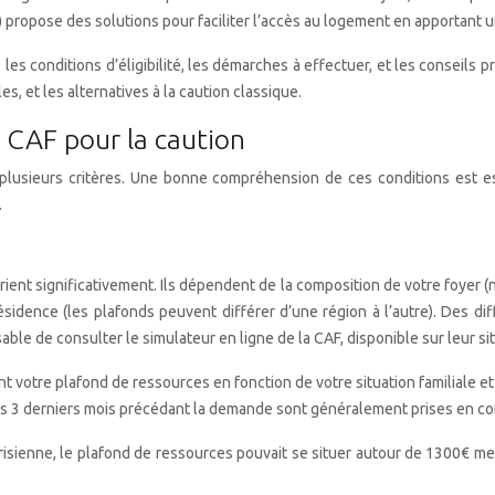
) propose des solutions pour faciliter l’accès au logement en apportant u
les conditions d’éligibilité, les démarches à effectuer, et les conseils p
s, et les alternatives à la caution classique.
la CAF pour la caution
 plusieurs critères. Une bonne compréhension de ces conditions est es
.
ient significativement. Ils dépendent de la composition de votre foyer (no
 résidence (les plafonds peuvent différer d’une région à l’autre). Des 
able de consulter le simulateur en ligne de la CAF, disponible sur leur site
t votre plafond de ressources en fonction de votre situation familiale et
s 3 derniers mois précédant la demande sont généralement prises en c
sienne, le plafond de ressources pouvait se situer autour de 1300€ mensu