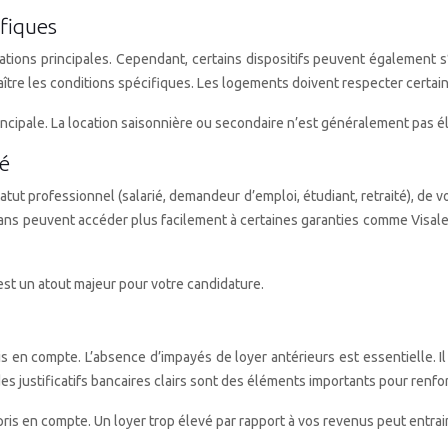
ifiques
ations principales. Cependant, certains dispositifs peuvent également s
ître les conditions spécifiques. Les logements doivent respecter certain
cipale. La location saisonnière ou secondaire n’est généralement pas éligi
té
tatut professionnel (salarié, demandeur d’emploi, étudiant, retraité), de vo
ans peuvent accéder plus facilement à certaines garanties comme Visale.
 est un atout majeur pour votre candidature.
is en compte. L’absence d’impayés de loyer antérieurs est essentielle. Il
s justificatifs bancaires clairs sont des éléments importants pour renfor
ris en compte. Un loyer trop élevé par rapport à vos revenus peut entra